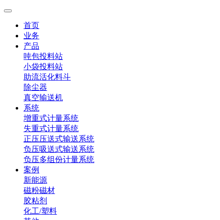
首页
业务
产品
吨包投料站
小袋投料站
助流活化料斗
除尘器
真空输送机
系统
增重式计量系统
失重式计量系统
正压压送式输送系统
负压吸送式输送系统
负压多组份计量系统
案例
新能源
磁粉磁材
胶粘剂
化工/塑料